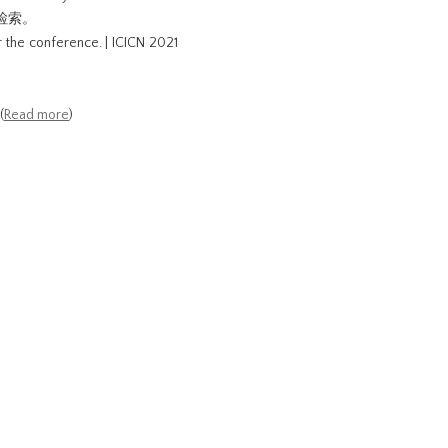
检索。
r the conference. | ICICN 2021
(
Read more
)