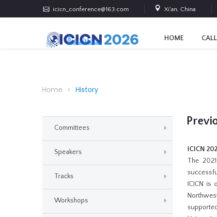
icicn_conference@163.com
Xi'an, China
HOME
CALL
Home
History
Previ
Committees
ICICN 202
Speakers
The 2021 
successfu
Tracks
ICICN is 
Northwest
Workshops
supported