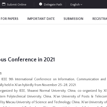
Submit Online
Delegate Path
English
 FOR PAPERS
IMPORTANT DATE
SUBMISSION
REGISTR
ous Conference in 2021
1
IEEE 9th International Conference on Information, Communication an
lly held in Xi'an hybirdly from November 25-28, 2021.
organized by IEEE, Shaanxi Normal University, China, co-organized by Xi`a
ern Polytechnical University, China, Xi`an University of Posts & Telecom
 by Macau University of Science and Technology, China, Xi'an University o