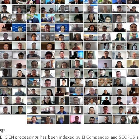
ngs
EE ICICN proceedings has been indexed by
EI Compendex
and
SCOPUS
s