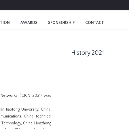
ATION
AWARDS
SPONSORSHIP
CONTACT
History 2021
d Networks (ICICN 2021) was
n Jiaotong University, China,
munications, China, technical
f Technology, China, Huazhong