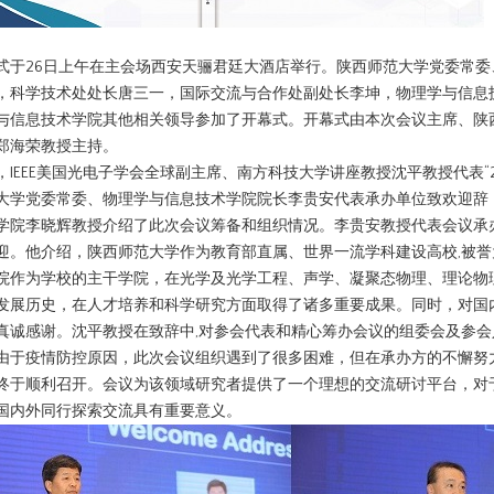
式于26日上午在主会场西安天骊君廷大酒店举行。陕西师范大学党委常委
，科学技术处处长唐三一，国际交流与合作处副处长李坤，物理学与信息
与信息技术学院其他相关领导参加了开幕式。开幕式由本次会议主席、陕
郑海荣教授主持。
IEEE美国光电子学会全球副主席、南方科技大学讲座教授沈平教授代表“2021 IEE
大学党委常委、物理学与信息技术学院院长李贵安代表承办单位致欢迎辞
学院李晓辉教授介绍了此次会议筹备和组织情况。李贵安教授代表会议承
迎。他介绍，陕西师范大学作为教育部直属、世界一流学科建设高校,被誉
院作为学校的主干学院，在光学及光学工程、声学、凝聚态物理、理论物
发展历史，在人才培养和科学研究方面取得了诸多重要成果。同时，对国
真诚感谢。沈平教授在致辞中,对参会代表和精心筹办会议的组委会及参
由于疫情防控原因，此次会议组织遇到了很多困难，但在承办方的不懈努
终于顺利召开。会议为该领域研究者提供了一个理想的交流研讨平台，对
国内外同行探索交流具有重要意义。